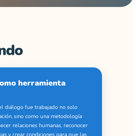
ando
 como herramienta
 el diálogo fue trabajado no solo
ción, sino como una metodología
lecer relaciones humanas, reconocer
cias y crear condiciones para que las