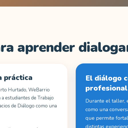
ra aprender dialog
a práctica
El diálogo
profesional
erto Hurtado, WeBarrio
a a estudiantes de Trabajo
Durante el taller,
spacios de Diálogo como una
como una conversa
que permite forta
distintas experien