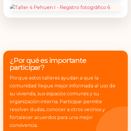
¿Por qué es importante
participar?
Porque estos talleres ayudan a que la
comunidad llegue mejor informada al uso de
su vivienda, sus espacios comunes y su
organización interna. Participar permite
resolver dudas, conocer a otros vecinos y
fortalecer acuerdos para una mejor
convivencia.