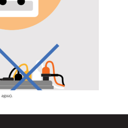
, agua).