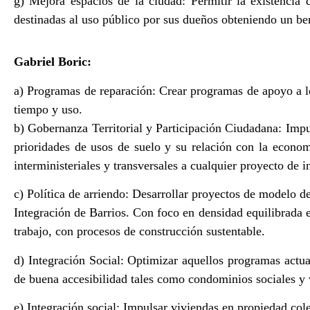
g) Mejora espacios de la ciudad: Permitir la existencia 
destinadas al uso público por sus dueños obteniendo un ben
Gabriel Boric:
a) Programas de reparación: Crear programas de apoyo a los
tiempo y uso.
b) Gobernanza Territorial y Participación Ciudadana: Impul
prioridades de usos de suelo y su relación con la econom
interministeriales y transversales a cualquier proyecto de in
c) Política de arriendo: Desarrollar proyectos de modelo d
Integración de Barrios. Con foco en densidad equilibrada e
trabajo, con procesos de construcción sustentable.
d) Integración Social: Optimizar aquellos programas actu
de buena accesibilidad tales como condominios sociales y vi
e) Integración social: Impulsar viviendas en propiedad col